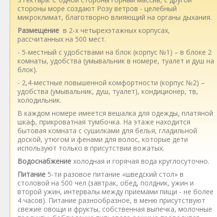
стороны море создают Розу ветров - целебный
микроклимат, благотворно влияющий на органы дыхания.
Размещение
в 2-х четырехэтажных корпусах,
рассчитанных на 500 мест.
- 5-местный с удобствами на блок (корпус №1) – в блоке 2
комнаты, удобства (умывальник в номере, туалет и душ на
блок).
- 2,4-местные повышенной комфортности (корпус №2) –
удобства (умывальник, душ, туалет), кондиционер, тв,
холодильник.
В каждом номере имеется вешалка для одежды, платяной
шкаф, прикроватная тумбочка. На этаже находится
бытовая комната с сушилками для белья, гладильной
доской, утюгом и фенами для волос, которые дети
используют только в присутствии вожатых.
Водоснабжение
холодная и горячая вода круглосуточно.
Питание
5-ти разовое питание «шведский стол» в
столовой на 500 чел (завтрак, обед, полдник, ужин и
второй ужин, интервалы между приемами пищи - не более
4 часов). Питание разнообразное, в меню присутствуют
свежие овощи и фрукты, собственная выпечка, молочные